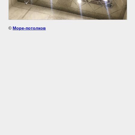
©
Море-потолков