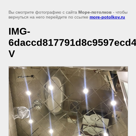
Вы смотрите фотографию с сайта
Море-потолков
- чтобы
вернуться на него перейдите по ссылке
more-potolkov.ru
IMG-
6daccd817791d8c9597ecd
V