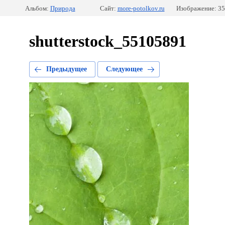
Альбом:
Природа
Сайт:
more-potolkov.ru
Изображение: 35
shutterstock_55105891
Предыдущее
Следующее