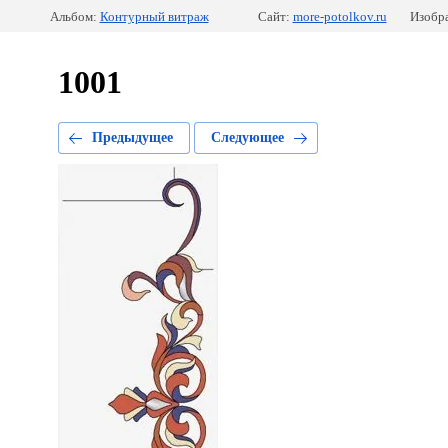
Альбом:
Контурный витраж
Сайт:
more-potolkov.ru
Изобра
1001
Предыдущее
Следующее