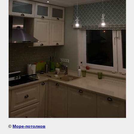
©
Море-потолков